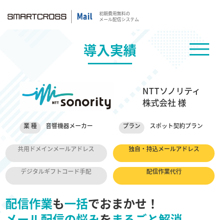
初期費用無料の
メール配信システム
導入実績
NTTソノリティ
株式会社 様
業 種
音響機器メーカー
プラン
スポット契約プラン
共用ドメインメールアドレス
独自・持込メールアドレス
デジタルギフトコード手配
配信作業代行
配信作業
も
一括
でおまかせ！
メール配信の悩み
を
まるごと解消