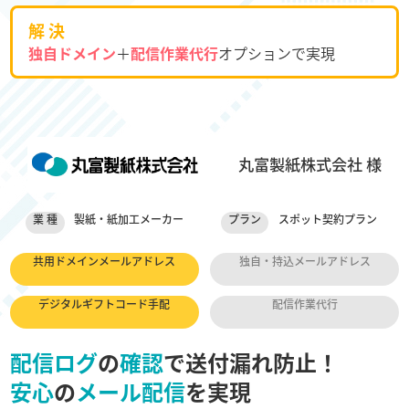
解 決
独自ドメイン
＋
配信作業代行
オプションで実現
丸富製紙株式会社 様
業 種
製紙・紙加工メーカー
プラン
スポット契約プラン
共用ドメインメールアドレス
独自・持込メールアドレス
デジタルギフトコード手配
配信作業代行
配信ログ
の
確認
で送付漏れ防止！
安心
の
メール配信
を実現